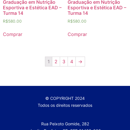
Graduação em Nutrição
Graduação em Nutrição
Esportiva e Estética EAD –
Esportiva e Estética EAD –
Turma 14
Turma 14
R$
580.00
R$
580.00
Comprar
Comprar
1
2
3
4
→
© COPYRIGHT 2024
Todos os direitos reservados
Rua Peixoto Gomide, 282