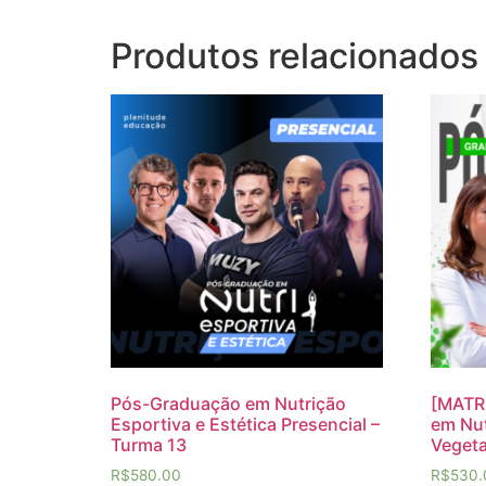
Produtos relacionados
Pós-Graduação em Nutrição
[MATR
Esportiva e Estética Presencial –
em Nut
Turma 13
Vegeta
R$
580.00
R$
530.