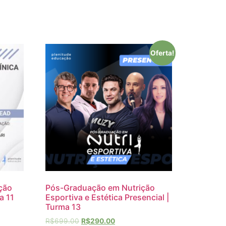
Oferta!
ção
Pós-Graduação em Nutrição
a 11
Esportiva e Estética Presencial |
Turma 13
R$
699.00
R$
290.00