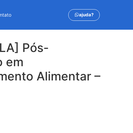
ajuda?
ntato
LA] Pós-
o em
ento Alimentar –