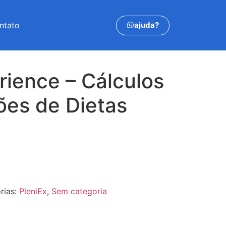
ajuda?
ntato
rience – Cálculos
ões de Dietas
rias:
PleniEx
,
Sem categoria