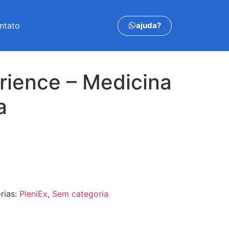
ajuda?
ntato
rience – Medicina
a
rias:
PleniEx
,
Sem categoria