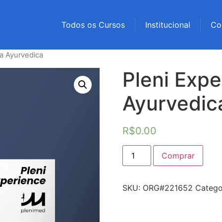
Todos os Cursos
Institucional
Co
na Ayurvedica
Pleni Expe
Ayurvedic
R$
0.00
Comprar
SKU:
ORG#221652
Catego